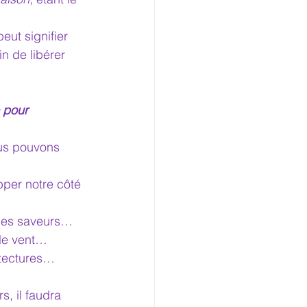
ut signifier 
n de libérer 
 pour 
ous pouvons 
pper notre côté 
lles saveurs…
 le vent…
itectures…
s, il faudra 