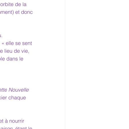
l'orbite de la 
mment) et
donc 
u.
 « elle se sent 
 lieu de vie, 
le dans le 
tte
Nouvelle 
cier chaque 
t à nourrir 
aison
, étant le 