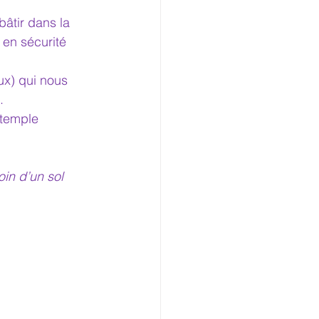
âtir dans la 
 en sécurité 
ux) qui nous 
.
 temple 
in d’un sol 