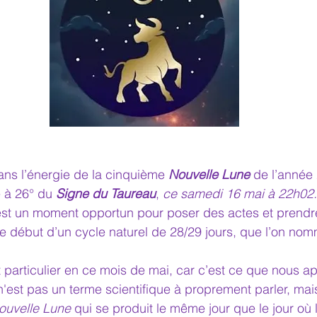
ans l’énergie de la cinquième 
Nouvelle Lune
 de l’année
 à 26° du 
Signe du Taureau
, 
ce samedi 16 mai à 22h02.
est un moment opportun pour poser des actes et prendr
 le début d’un cycle naturel de 28/29 jours, que l’on no
t particulier en ce mois de mai, car c’est ce que nous a
n'est pas un terme scientifique à proprement parler, mais
ouvelle Lune
 qui se produit le même jour que le jour où 