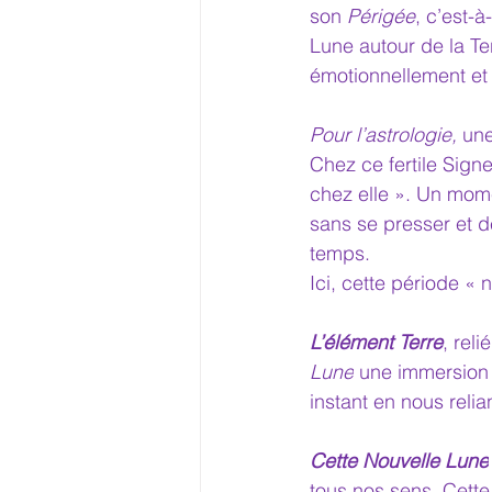
son 
Périgée
, c’est-à
Lune autour de la Te
émotionnellement et 
Pour l’astrologie,
 un
Chez ce fertile Signe
chez elle ». Un momen
sans se presser et 
temps.
Ici, cette période «
L’élément Terre
, reli
Lune
 une immersion 
instant en nous relia
Cette Nouvelle Lune
tous nos sens. Cette 