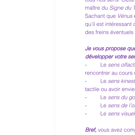
maître du 
Signe du 
Sachant que 
Vénus
 
qu’il est intéressan
des freins éventuels 
Je vous propose quel
développer votre sens
-         
Le 
sens olfacti
rencontrer au cours d
-         
Le 
sens kines
tactile ou avoir env
-         
Le 
sens du go
-         
Le 
sens de l’o
-         
Le 
sens visuel
Bref,
 vous avez compr