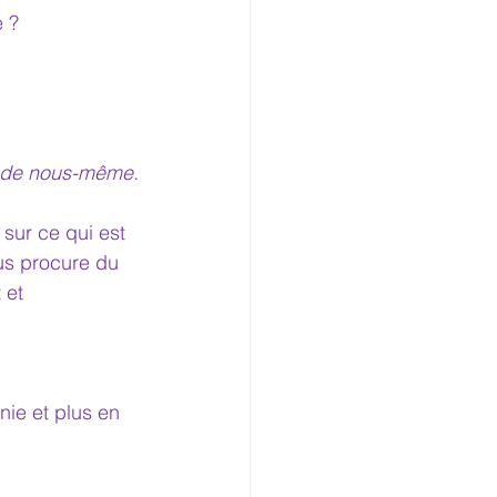
e ?
n de nous-même.
sur ce qui est 
ous procure du 
 et 
nie et plus en 