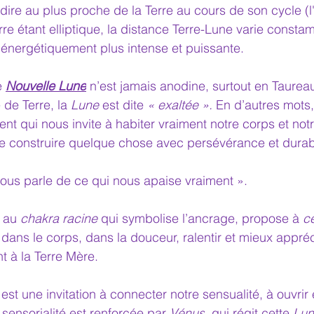
-dire au plus proche de la Terre
au cours de son cycle 
(
rre étant elliptique, la distance Terre-Lune varie consta
énergétiquement plus intense et puissante.
e
Nouvelle Lune
 n’est jamais anodine, surtout en Taurea
 de Terre, la
 Lune 
est dite
 « exaltée ».
 En d’autres mots,
t qui nous invite à habiter vraiment notre corps et notre
de construire quelque chose avec persévérance et durab
 nous parle de ce qui nous apaise vraiment ». 
é au 
chakra racine
 qui symbolise l’ancrage, propose à 
ce
dans le corps, dans la douceur, ralentir et mieux appré
nt à la Terre Mère.
 est une invitation à connecter notre sensualité, à ouvrir e
sensorialité est renforcée par 
Vénus
, qui régit cette 
Lun