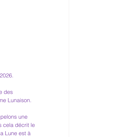
 2026.
e des 
mme Lunaison.
ppelons une 
 cela décrit le 
la Lune est à 