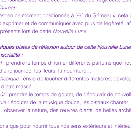
Taureau
.
est en ce moment positionnée à 26° du Gémeaux, cela pe
t d’exprimer et de communiquer avec plus de légèreté, afi
présents lors de cette 
Nouvelle Lune
.
ques pistes de réflexion autour de cette Nouvelle Lune
orialité :
f
 : prendre le temps d’humer différents parfums que n
’une journée, les fleurs, la nourriture…
thésique
 : envie de toucher différentes matières, dévelo
ie d’être massé…
ût
 : prendre le temps de gouter, de découvrir de nouve
uïe
 : écouter de la musique douce, les oiseaux chanter,
 : observer la nature, des œuvres d’arts, de belles arch
is que pour nourrir tous nos sens extérieurs et intérieur