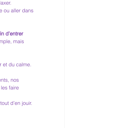
laxer.
e ou aller dans 
fin d’entrer 
mple, mais 
r et du calme.
nts, nos 
les faire 
out d’en jouir.