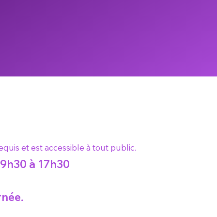
is et est accessible à tout public.
 9h30 à 17h30
rnée.