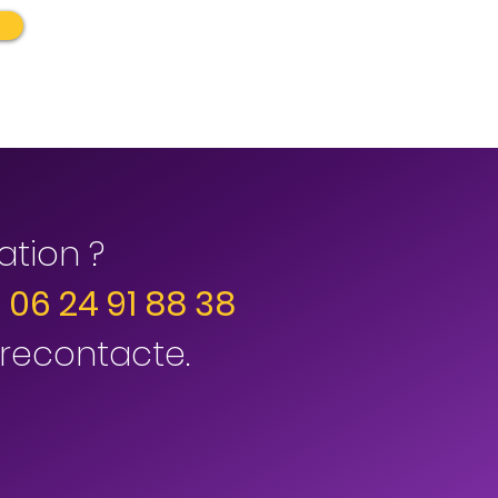
ation ?
06 24 91 88 38
s recontacte.