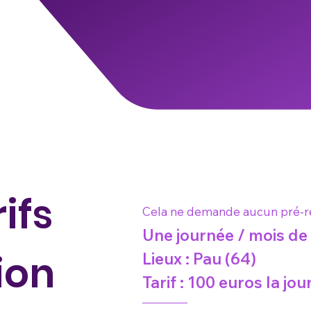
rifs
Cela ne demande aucun pré-requ
Une journée / mois de
ion
Lieux : Pau (64)
Tarif : 100 euros la jou