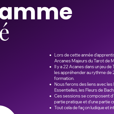
ramme
lé
Lors de cette année d’apprenti
Arcanes Majeurs du Tarot de Ma
Il y a 22 Acanes dans un jeu de T
les appréhender au rythme de 
formation.
Nous ferons des liens avec les 
Essentielles, les Fleurs de Bach, 
Ces sessions se composent d’u
partie pratique et d’une partie c
Tout cela de façon ludique et in