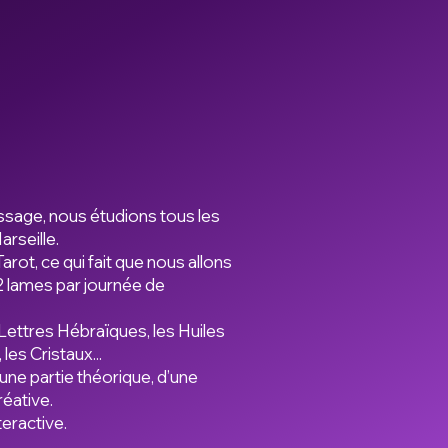
ssage, nous étudions tous les
rseille.
arot, ce qui fait que nous allons
2 lames par journée de
Lettres Hébraïques, les Huiles
les Cristaux...
ne partie théorique, d’une
réative.
teractive.