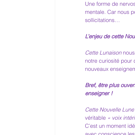
Une forme de nervosi
mentale. Car nous po
sollicitations… 
L’enjeu de cette Nou
Cette Lunaison
 nous
notre curiosité pour
nouveaux enseigne
Bref, être plus ouve
enseigner !
Cette Nouvelle Lune
véritable 
« voix intér
C’est un moment idéal
avec conscience les 