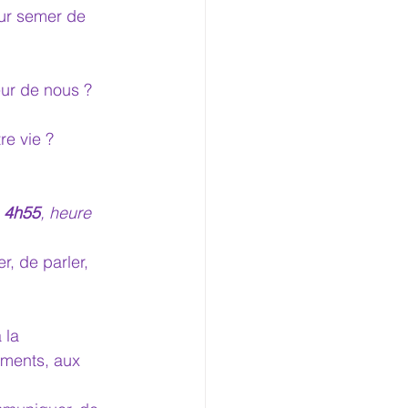
ur semer de 
eur de nous ?
re vie ?
à 4h55
, heure 
, de parler, 
 la 
ments, aux 