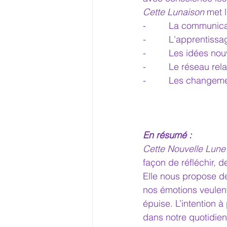
Cette Lunaison
 met 
-         La communi
-         L'apprenti
-         Les idées no
-         Le réseau r
-         Les change
En résumé :
Cette Nouvelle Lun
façon de réfléchir, 
Elle nous propose de
nos émotions veulent
épuise. L’intention à
dans notre quotidien