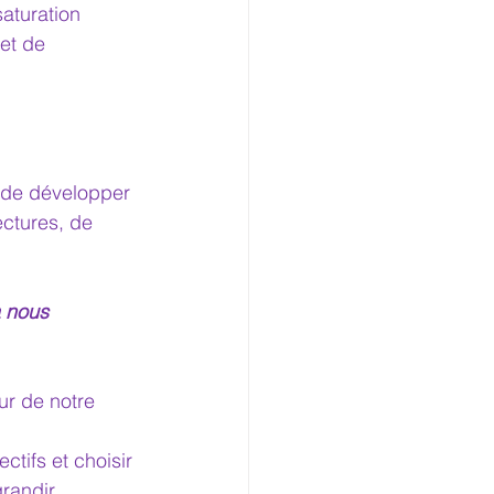
aturation 
et de 
 de développer 
ectures, de 
à nous 
ur de notre 
ctifs et choisir 
randir.