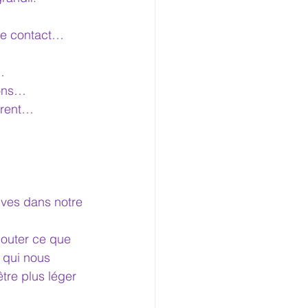
 de contact…
…
ions…
férent…
ives dans notre 
couter ce que 
 qui nous 
tre plus léger 