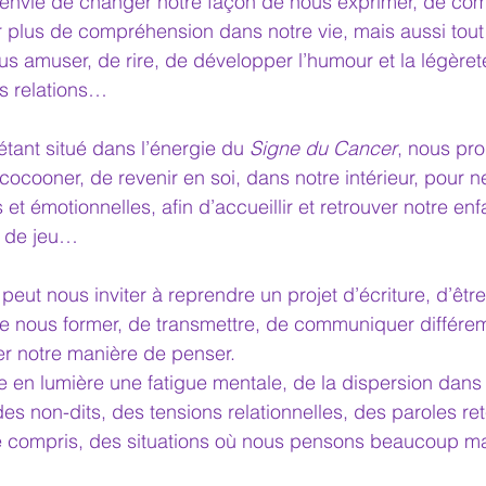
envie de changer notre façon de nous exprimer, de co
ter plus de compréhension dans notre vie, mais aussi tou
us amuser, de rire, de développer l’humour et la légèret
s relations…
étant situé dans l’énergie du 
Signe du Cancer
, nous pr
cocooner, de revenir en soi, dans notre intérieur, pour n
t émotionnelles, afin d’accueillir et retrouver notre enfan
e de jeu…
 peut nous inviter à reprendre un projet d’écriture, d’être
e nous former, de transmettre, de communiquer différe
ger notre manière de penser.
re en lumière une fatigue mentale, de la dispersion dans
 des non-dits, des tensions relationnelles, des paroles re
e compris, des situations où nous pensons beaucoup ma