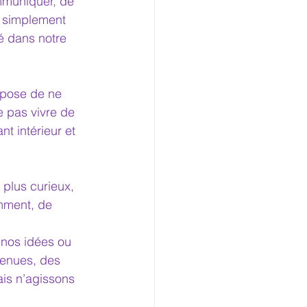
mmuniquer, de 
t simplement 
é dans notre 
opose de ne 
e pas vivre de 
t intérieur et 
 plus curieux, 
mment, de 
 nos idées ou 
tenues, des 
is n’agissons 